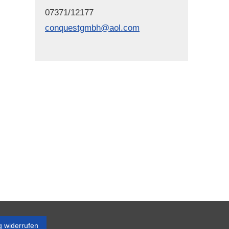
07371/12177
conquestgmbh@aol.com
g widerrufen