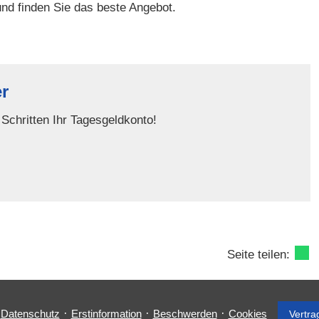
und finden Sie das beste Angebot.
r
Schritten Ihr Tages­geldkonto!
Seite teilen:
·
·
·
·
Datenschutz
Erstinformation
Beschwerden
Cookies
Vertra